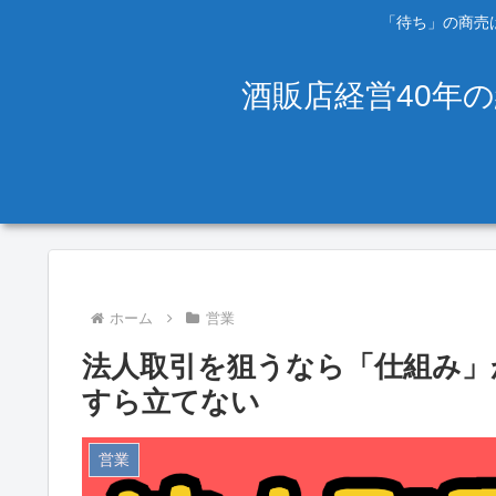
「待ち」の商売は
酒販店経営40年
ホーム
営業
法人取引を狙うなら「仕組み」
すら立てない
営業