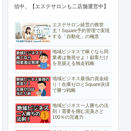
信中。【エステサロンも二店舗運営中】
エステサロン経営の救世
主！Square予約管理で実現
する「自動化」の極意
地域ビジネスで稼ぐなら同
業者は無視せよ！顧客だけ
を見据える独走戦略
地域ビジネス最強の資金繰
り！在庫ゼロとSquare決済
で勝つ戦略
地域ビジネス一人勝ちの法
則！需要を掴む泥臭さと
100％の完遂力