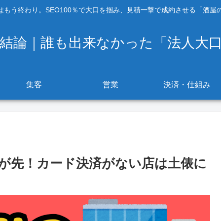
もう終わり。SEO100％で大口を掴み、見積一撃で成約させる「酒屋の
の結論｜誰も出来なかった「法人大
集客
営業
決済・仕組み
が先！カード決済がない店は土俵に