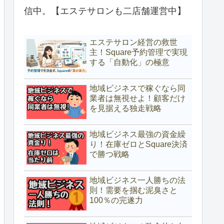
信中。【エステサロンも二店舗運営中】
エステサロン経営の救世
主！Square予約管理で実現
する「自動化」の極意
地域ビジネスで稼ぐなら同
業者は無視せよ！顧客だけ
を見据える独走戦略
地域ビジネス最強の資金繰
り！在庫ゼロとSquare決済
で勝つ戦略
地域ビジネス一人勝ちの法
則！需要を掴む泥臭さと
100％の完遂力