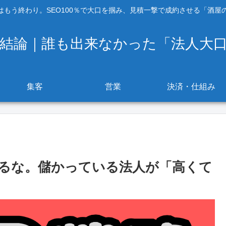
もう終わり。SEO100％で大口を掴み、見積一撃で成約させる「酒屋の
の結論｜誰も出来なかった「法人大
集客
営業
決済・仕組み
るな。儲かっている法人が「高くて