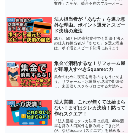
案件」こそが、競合不在のブルーオーシ
ャンです。1回で粗利70万を叩き出した実
例を元に、手間を変えずに利益を最大化
する「仕組み」と「思考法」を解説。
法人担当者が「あなた」を選ぶ意
決済
外な理由。ポイント還元とスピー
ド決済の魔法
30万、50万円の高額案件でも即決！法人
の仕入れ担当者が「あなた」を選ぶ理由
は、ポイ活とスピード決済にあります。
ザックリ聞き出し、速攻で「提案型見積
もり」を出す地域ビジネスの勝ち方を公
開。Square（スクエア）導入で未回収リ
集金で消耗するな！リフォーム屋
決済
スクをゼロにする最強の営業戦略。
が即導入すべきSquareの力
集金のために夜道を走るのはもう止めよ
う。リフォーム・水道屋が現場で即決済
し、未回収リスクをゼロにする方法を酒
屋40年の店主が解説。Square（スクエ
ア）導入で手に入るのは、翌日の入金と
10時の入浴、そして深い安眠です。職人
法人営業、これが無くては始まら
決済
が一生現役で稼ぐためのデジタル武装
ない！まずはクレカ決済！黙って
術。
作れスクエア！
「法人営業にクレカ決済は必須。40年酒
屋を営み大口案件を掴み続けてきた私
が、なぜSquare（スクエア）を勧めるの