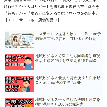
旅行会社から大口リピートを勝ち取る現役店主。商売を
『待ち』から『攻め』に変える実戦ノウハウを発信中。
【エステサロンも二店舗運営中】
エステサロン経営の救世主！Square予
約管理で実現する「自動化」の極意
地域ビジネスで稼ぐなら同業者は無視
せよ！顧客だけを見据える独走戦略
地域ビジネス最強の資金繰り！在庫ゼ
ロとSquare決済で勝つ戦略
地域ビジネス一人勝ちの法則！需要を
掴む泥臭さと100％の完遂力