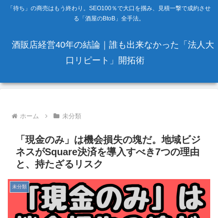
「待ち」の商売はもう終わり。SEO100％で大口を掴み、見積一撃で成約させ
る「酒屋のBtoB」全手法。
酒販店経営40年の結論｜誰も出来なかった「法人大
口リピート」開拓術
ホーム
未分類
「現金のみ」は機会損失の塊だ。地域ビジ
ネスがSquare決済を導入すべき7つの理由
と、持たざるリスク
未分類