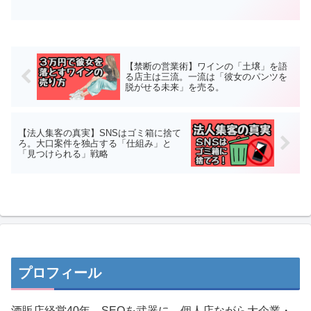
か？納品先でのスマホ決済がいかに商売
を加速させ、一撃で見積を成約させる
か、実体験に基づき解説します。黙って
導入して、ライバルに差をつけろ！」
【禁断の営業術】ワインの「土壌」を語
る店主は三流。一流は「彼女のパンツを
脱がせる未来」を売る。
【法人集客の真実】SNSはゴミ箱に捨て
ろ。大口案件を独占する「仕組み」と
「見つけられる」戦略
プロフィール
酒販店経営40年。SEOを武器に、個人店ながら大企業・