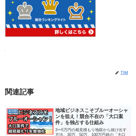
TIM
関連記事
地域ビジネスこそブルーオーシャ
未分類
ンを狙え！競合不在の「大口案
件」を独占する仕組み
3〜5万円の相見積もり地獄から抜け出す
方法。30万、50万、100万円超の「大口